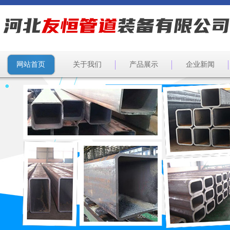
网站首页
关于我们
产品展示
企业新闻
Previous
Next