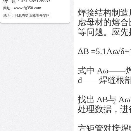
传 真：0317-65128833
www.fg350.com
网址：
焊接结构制造
地 址：河北省盐山城南开发区
虑母材的熔合
等问题。应先按
ΔB =5.1Aω/δ+1
式中 Aω——
d——焊缝根部
找出 ΔB与 
处理数据，进
方矩管对接焊