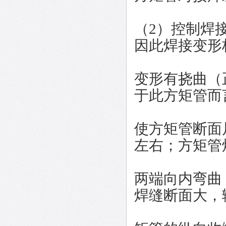
（2）控制焊
因此焊接变形
变形有挠曲（
于此方矩管而
使方矩管断面
左右；方矩管
两端向内弯曲
焊缝断面大，