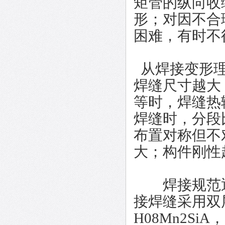
矩管的纵向收
形；对因不合
困难，有时不
从焊接变形理
焊缝尺寸越大
等时，焊缝热
焊缝时，分段
布置对称但不
大；构件刚性
焊接规范通
接焊缝采用双
H08Mn2Si