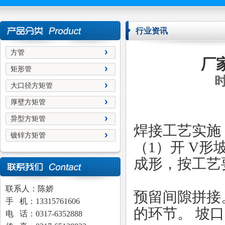
行业资讯
方管
厂
矩形管
时
大口径方矩管
厚壁方矩管
异型方矩管
焊接工艺实施
镀锌方矩管
（1）开 V
成形，按工艺
联系人：陈娇
预留间隙拼接
手 机：13315761606
的环节。 坡
电 话：0317-6352888